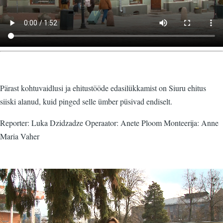
Pärast kohtuvaidlusi ja ehitustööde edasilükkamist on Siuru ehitus
siiski alanud, kuid pinged selle ümber püsivad endiselt.
Reporter: Luka Dzidzadze Operaator: Anete Ploom Monteerija: Anne
Maria Vaher
Video
fail