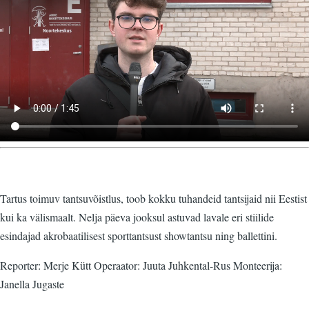
Tartus toimuv tantsuvõistlus, toob kokku tuhandeid tantsijaid nii Eestist
kui ka välismaalt. Nelja päeva jooksul astuvad lavale eri stiilide
esindajad akrobaatilisest sporttantsust showtantsu ning ballettini.
Reporter: Merje Kütt Operaator: Juuta Juhkental-Rus Monteerija:
Janella Jugaste