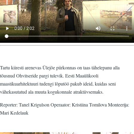
Tartu kiiresti arenevas Ülejõe piirkonnas on taas tähelepanu alla
tõusnud Ohvitseride pargi tulevik. Eesti Maaülikooli
maastikuarhitektuuri tudengi lõputöö pakub ideid, kuidas seni
vähekasutatud ala muuta kogukonnale atraktiivsemaks.
Reporter: Tanel Krigulson Operaator: Kristiina Tomilova Monteerija:
Mari Kedelauk