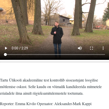
Video
fail
Tartu Ülikooli akadeemiline test kontrollib sisseastujate loogilise
mõtlemise oskust. Selle kaudu on võimalik kandideerida mitmetele
erialadele ilma ainult riigieksamitulemustele toetumata.
Reporter: Emma Kivilo Operaator: Aleksander-Mark Kappi