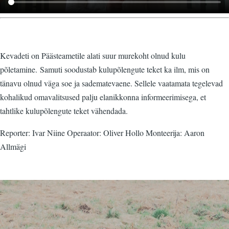
Kevadeti on Päästeametile alati suur murekoht olnud kulu
põletamine. Samuti soodustab kulupõlengute teket ka ilm, mis on
tänavu olnud väga soe ja sadematevaene. Sellele vaatamata tegelevad
kohalikud omavalitsused palju elanikkonna informeerimisega, et
tahtlike kulupõlengute teket vähendada.
Reporter: Ivar Niine Operaator: Oliver Hollo Monteerija: Aaron
Allmägi
Video
fail