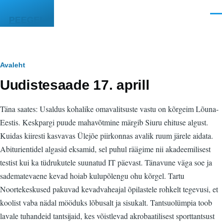
Liigu edasi põhisisu juurde
Men
PEEGEL
Leivapuru
Avaleht
Uudistesaade 17. aprill
Täna saates: Usaldus kohalike omavalitsuste vastu on kõrgeim Lõuna-
Eestis. Keskpargi puude mahavõtmine märgib Siuru ehituse algust.
Kuidas kiiresti kasvavas Ülejõe piirkonnas avalik ruum järele aidata.
Abiturientidel algasid eksamid, sel puhul räägime nii akadeemilisest
testist kui ka tüdrukutele suunatud IT päevast. Tänavune väga soe ja
sadematevaene kevad hoiab kulupõlengu ohu kõrgel. Tartu
Noortekeskused pakuvad kevadvaheajal õpilastele rohkelt tegevusi, et
koolist vaba nädal mööduks lõbusalt ja sisukalt. Tantsuolümpia toob
lavale tuhandeid tantsijaid, kes võistlevad akrobaatilisest sporttantsust