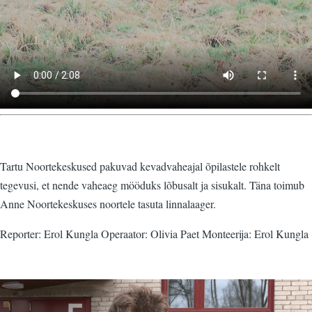
Tartu Noortekeskused pakuvad kevadvaheajal õpilastele rohkelt
tegevusi, et nende vaheaeg mööduks lõbusalt ja sisukalt. Täna toimub
Anne Noortekeskuses noortele tasuta linnalaager.
Reporter: Erol Kungla Operaator: Olivia Paet Monteerija: Erol Kungla
Video
fail