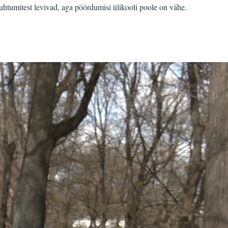
st juhtumitest levivad, aga pöördumisi ülikooli poole on vähe.