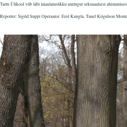
Tartu Ülikool viib läbi laiaulatuslikku uuringut seksuaalsest ahistamise
Reporter: Sigrid Suppi Operaator: Erol Kungla, Tanel Krigulson Montee
Video
fail