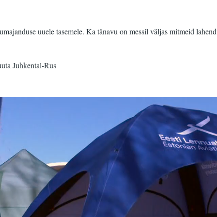
lumajanduse uuele tasemele. Ka tänavu on messil väljas mitmeid lahendu
Juuta Juhkental-Rus