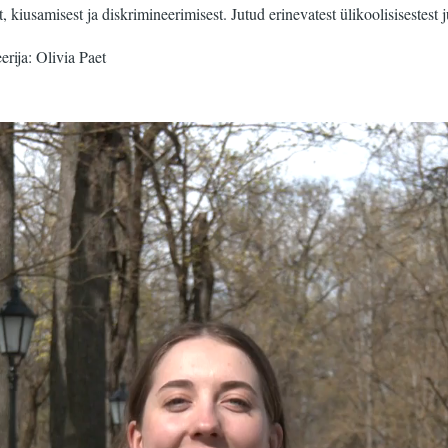
st, kiusamisest ja diskrimineerimisest. Jutud erinevatest ülikoolisiseste
rija: Olivia Paet