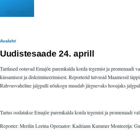
Liigu edasi põhisisu juurde
PEEGEL
Leivapuru
Avaleht
Uudistesaade 24. aprill
Tartlased ootavad Emajõe paremkalda korda tegemist ja promenaadi valm
kiusamisest ja diskrimineerimisest. Reporterid tutvusid Maamessil täppis
Rahvusvaheline jalgpalli nõukogu muudab järgnevaks hooajaks jalgpal
Tartus oodatakse Emajõe paremkalda korda tegemist ja promenaadi valmim
Reporter: Merilin Leetna Operaator: Kadriann Kummer Monteerija: Gu