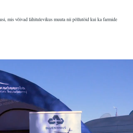
si, mis võivad lähitulevikus muuta nii põllutöid kui ka farmide