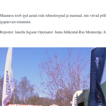
Maamess toob igal aastal esile tehnoloogiad ja masinad, mis viivad põl
igapäevast toimimist.
Reporter: Janella Jugaste Operaator: Juuta Juhkental-Rus Monteerija: 
Video
fail