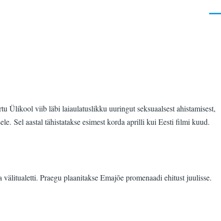
Men
likool viib läbi laiaulatuslikku uuringut seksuaalsest ahistamisest,
e. Sel aastal tähistatakse esimest korda aprilli kui Eesti filmi kuud.
 välitualetti. Praegu plaanitakse Emajõe promenaadi ehitust juulisse.