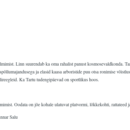
imist. Linn suurendab ka oma rahalist panust kosmosevaldkonda. Tartu Ü
põllumajandusega ja elasid kaasa arboristide puu otsa ronimise võistlusel
lireegleid. Ka Tartu tudengipäevad on sportlikus hoos.
ist. Oodata on jõe kohale ulatuvat platvormi, lõkkekohti, rattateed ja
nnar Salu