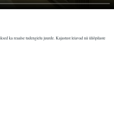
sed ka reaalse tudengielu juurde. Kajastust leiavad nii üliõpilaste