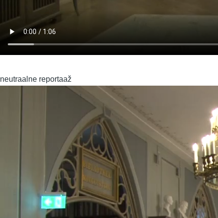
neutraalne reportaaž
Video
fail