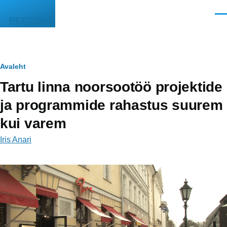
Liigu edasi põhisisu juurde
Men
PEEGEL
Leivapuru
Avaleht
Tartu linna noorsootöö projektide
ja programmide rahastus suurem
kui varem
Iris Anari
Video
fail