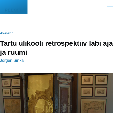
Liigu edasi põhisisu juurde
Men
PEEGEL
Leivapuru
Avaleht
Tartu ülikooli retrospektiiv läbi aja
ja ruumi
Jörgen Sinka
Video
fail