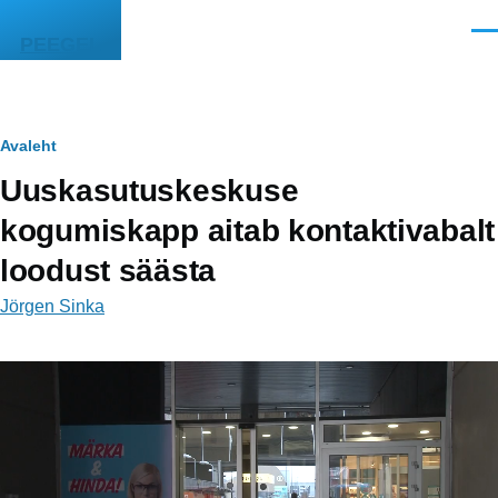
Liigu edasi põhisisu juurde
Men
PEEGEL
Leivapuru
Avaleht
Uuskasutuskeskuse
kogumiskapp aitab kontaktivabalt
loodust säästa
Jörgen Sinka
Video
fail