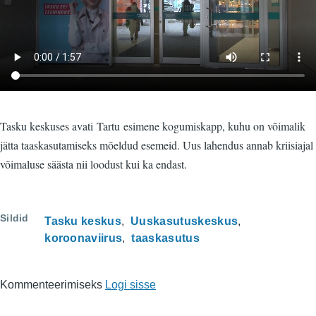
Tasku keskuses avati Tartu esimene kogumiskapp, kuhu on võimalik
jätta taaskasutamiseks mõeldud esemeid. Uus lahendus annab kriisiajal
võimaluse säästa nii loodust kui ka endast.
Sildid
Tasku keskus
Uuskasutuskeskus
koroonaviirus
taaskasutus
Kommenteerimiseks
Logi sisse