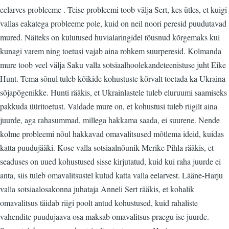
eelarves probleeme . Teise probleemi toob välja Sert, kes ütles, et kuigi
vallas eakatega probleeme pole, kuid on neil noori peresid puudutavad
mured. Näiteks on kulutused huvialaringidel tõusnud kõrgemaks kui
kunagi varem ning toetusi vajab aina rohkem suurperesid. Kolmanda
mure toob veel välja Saku valla sotsiaalhoolekandeteenistuse juht Eike
Hunt. Tema sõnul tuleb kõikide kohustuste kõrvalt toetada ka Ukraina
sõjapõgenikke. Hunti rääkis, et Ukrainlastele tuleb eluruumi saamiseks
pakkuda üüritoetust. Valdade mure on, et kohustusi tuleb riigilt aina
juurde, aga rahasummad, millega hakkama saada, ei suurene. Nende
kolme probleemi nõul hakkavad omavalitsused mõtlema ideid, kuidas
katta puudujääki. Kose valla sotsiaalnõunik Merike Pihla rääkis, et
seaduses on uued kohustused sisse kirjutatud, kuid kui raha juurde ei
anta, siis tuleb omavalitsustel kulud katta valla eelarvest. Lääne-Harju
valla sotsiaalosakonna juhataja Anneli Sert rääkis, et kohalik
omavalitsus täidab riigi poolt antud kohustused, kuid rahaliste
vahendite puudujaava osa maksab omavalitsus praegu ise juurde.