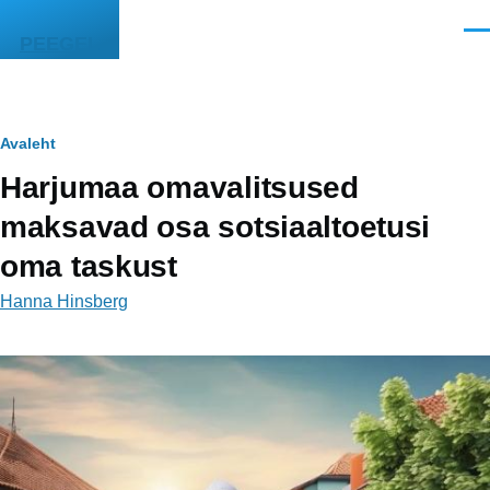
Liigu edasi põhisisu juurde
Men
PEEGEL
Leivapuru
Avaleht
Harjumaa omavalitsused
maksavad osa sotsiaaltoetusi
oma taskust
Hanna Hinsberg
Image