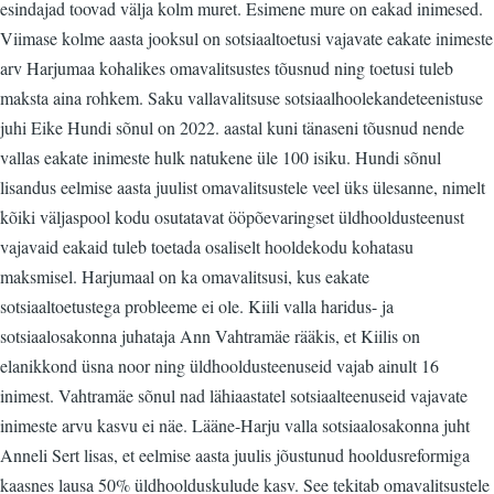
esindajad toovad välja kolm muret. Esimene mure on eakad inimesed.
Viimase kolme aasta jooksul on sotsiaaltoetusi vajavate eakate inimeste
arv Harjumaa kohalikes omavalitsustes tõusnud ning toetusi tuleb
maksta aina rohkem. Saku vallavalitsuse sotsiaalhoolekandeteenistuse
juhi Eike Hundi sõnul on 2022. aastal kuni tänaseni tõusnud nende
vallas eakate inimeste hulk natukene üle 100 isiku. Hundi sõnul
lisandus eelmise aasta juulist omavalitsustele veel üks ülesanne, nimelt
kõiki väljaspool kodu osutatavat ööpõevaringset üldhooldusteenust
vajavaid eakaid tuleb toetada osaliselt hooldekodu kohatasu
maksmisel. Harjumaal on ka omavalitsusi, kus eakate
sotsiaaltoetustega probleeme ei ole. Kiili valla haridus- ja
sotsiaalosakonna juhataja Ann Vahtramäe rääkis, et Kiilis on
elanikkond üsna noor ning üldhooldusteenuseid vajab ainult 16
inimest. Vahtramäe sõnul nad lähiaastatel sotsiaalteenuseid vajavate
inimeste arvu kasvu ei näe. Lääne-Harju valla sotsiaalosakonna juht
Anneli Sert lisas, et eelmise aasta juulis jõustunud hooldusreformiga
kaasnes lausa 50% üldhoolduskulude kasv. See tekitab omavalitsustele