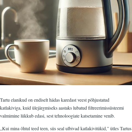
Tartu elanikud on endiselt hädas karedast veest põhjustatud
katlakiviga, kuid ülejärgmiseks aastaks lubatud filtreerimissüsteemi
valmimine lükkub edasi, sest tehnoloogiate katsetamine venib.
„Kui mina õhtul teed teen, siis seal ulbivad katlakivitükid,” ütles Tartus