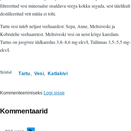
filtreeritud vesi mineraalse sisaldava veega kokku segada, sest täielikult
destilleeritud vett müüa ei tohi.
Tartu vesi tuleb neljast veehaardest: Sepa, Anne, Meltsiveski ja
Kobrulehe veehaaretest. Meltsiveski vesi on neist kõige karedam.
Tartus on joogivee üldkaredus 3,8–8,6 mg-ekv/l, Tallinnas 3,5–5,5 mg-
ekv/l.
Sildid
Tartu
Vesi
Katlakivi
Kommenteerimiseks
Logi sisse
Kommentaarid