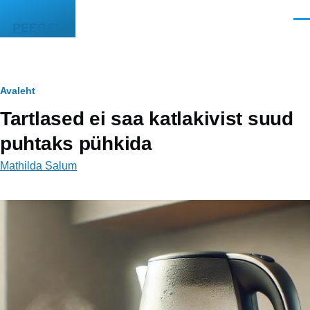
Liigu edasi põhisisu juurde
Men
PEEGEL
Leivapuru
Avaleht
Tartlased ei saa katlakivist suud
puhtaks pühkida
Mathilda Salum