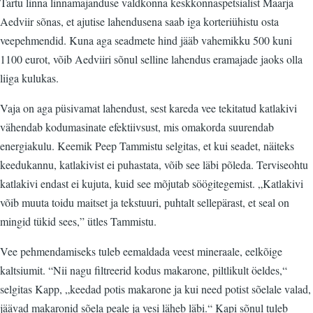
Tartu linna linnamajanduse valdkonna keskkonnaspetsialist Maarja
Aedviir sõnas, et ajutise lahendusena saab iga korteriühistu osta
veepehmendid. Kuna aga seadmete hind jääb vahemikku 500 kuni
1100 eurot, võib Aedviiri sõnul selline lahendus eramajade jaoks olla
liiga kulukas.
Vaja on aga püsivamat lahendust, sest kareda vee tekitatud katlakivi
vähendab kodumasinate efektiivsust, mis omakorda suurendab
energiakulu. Keemik Peep Tammistu selgitas, et kui seadet, näiteks
keedukannu, katlakivist ei puhastata, võib see läbi põleda. Terviseohtu
katlakivi endast ei kujuta, kuid see mõjutab söögitegemist. „Katlakivi
võib muuta toidu maitset ja tekstuuri, puhtalt sellepärast, et seal on
mingid tükid sees,” ütles Tammistu.
Vee pehmendamiseks tuleb eemaldada veest mineraale, eelkõige
kaltsiumit. “Nii nagu filtreerid kodus makarone, piltlikult öeldes,“
selgitas Kapp, „keedad potis makarone ja kui need potist sõelale valad,
jäävad makaronid sõela peale ja vesi läheb läbi.“ Kapi sõnul tuleb