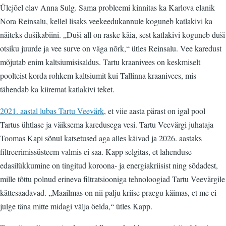
Ülejõel elav Anna Sulg. Sama probleemi kinnitas ka Karlova elanik
Nora Reinsalu, kellel lisaks veekeedukannule koguneb katlakivi ka
näiteks dušikabiini. „Duši all on raske käia, sest katlakivi koguneb duši
otsiku juurde ja vee surve on väga nõrk,“ ütles Reinsalu. Vee karedust
mõjutab enim kaltsiumisisaldus. Tartu kraanivees on keskmiselt
poolteist korda rohkem kaltsiumit kui Tallinna kraanivees, mis
tähendab ka kiiremat katlakivi teket.
2021. aastal lubas Tartu Veevärk
, et viie aasta pärast on igal pool
Tartus ühtlase ja väiksema karedusega vesi. Tartu Veevärgi juhataja
Toomas Kapi sõnul katsetused aga alles käivad ja 2026. aastaks
filtreerimissüsteem valmis ei saa. Kapp selgitas, et lahenduse
edasilükkumine on tingitud koroona- ja energiakriisist ning sõdadest,
mille tõttu polnud erineva filtratsiooniga tehnoloogiad Tartu Veevärgile
kättesaadavad. „Maailmas on nii palju kriise praegu käimas, et me ei
julge täna mitte midagi välja öelda,“ ütles Kapp.