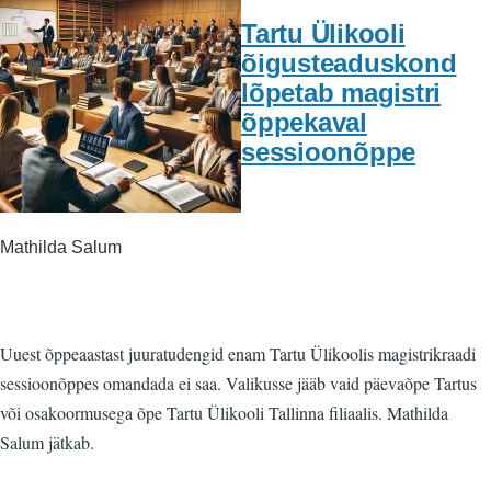
Tartu Ülikooli
õigusteaduskond
lõpetab magistri
õppekaval
sessioonõppe
Mathilda Salum
Uuest õppeaastast juuratudengid enam Tartu Ülikoolis magistrikraadi
sessioonõppes omandada ei saa. Valikusse jääb vaid päevaõpe Tartus
või osakoormusega õpe Tartu Ülikooli Tallinna filiaalis. Mathilda
Salum jätkab.