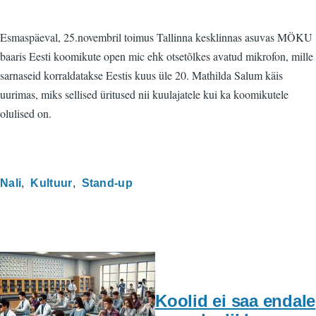
Esmaspäeval, 25.novembril toimus Tallinna kesklinnas asuvas MÖKU
baaris Eesti koomikute open mic ehk otsetõlkes avatud mikrofon, mille
sarnaseid korraldatakse Eestis kuus üle 20. Mathilda Salum käis
uurimas, miks sellised üritused nii kuulajatele kui ka koomikutele
olulised on.
Nali
Kultuur
Stand-up
Koolid ei saa endale