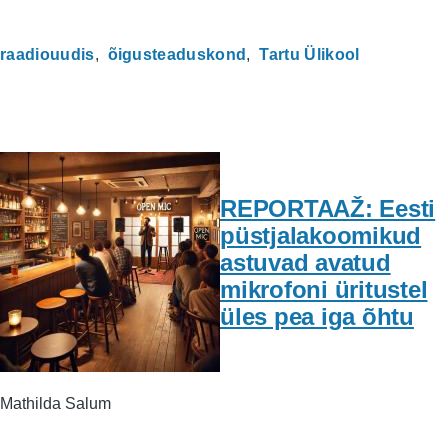
raadiouudis
õigusteaduskond
Tartu Ülikool
REPORTAAŽ: Eesti
püstjalakoomikud
astuvad avatud
mikrofoni üritustel
üles pea iga õhtu
Mathilda Salum