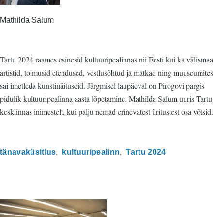
Mathilda Salum
Tartu 2024 raames esinesid kultuuripealinnas nii Eesti kui ka välismaa
artistid, toimusid etendused, vestlusõhtud ja matkad ning muuseumites
sai imetleda kunstinäituseid. Järgmisel laupäeval on Pirogovi pargis
pidulik kultuuripealinna aasta lõpetamine. Mathilda Salum uuris Tartu
kesklinnas inimestelt, kui palju nemad erinevatest üritustest osa võtsid.
tänavaküsitlus
kultuuripealinn
Tartu 2024