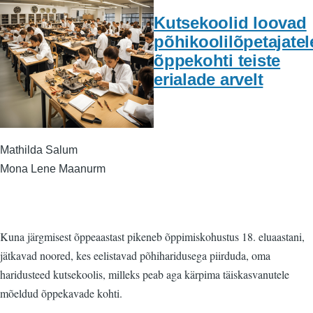
Kutsekoolid loovad
põhikoolilõpetajatel
õppekohti teiste
erialade arvelt
Mathilda Salum
Mona Lene Maanurm
Kuna järgmisest õppeaastast pikeneb õppimiskohustus 18. eluaastani,
jätkavad noored, kes eelistavad põhiharidusega piirduda, oma
haridusteed kutsekoolis, milleks peab aga kärpima täiskasvanutele
mõeldud õppekavade kohti.