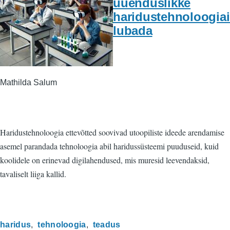
uuenduslikke
haridustehnoloogia
lubada
Mathilda Salum
Haridustehnoloogia ettevõtted soovivad utoopiliste ideede arendamise
asemel parandada tehnoloogia abil haridussüsteemi puuduseid, kuid
koolidele on erinevad digilahendused, mis muresid leevendaksid,
tavaliselt liiga kallid.
haridus
tehnoloogia
teadus