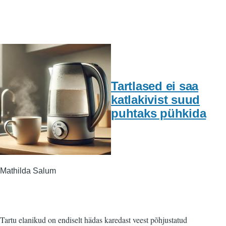
Tartlased ei saa
katlakivist suud
puhtaks pühkida
Mathilda Salum
Tartu elanikud on endiselt hädas karedast veest põhjustatud