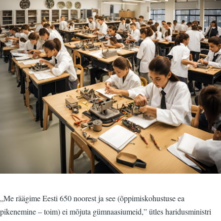
„Me räägime Eesti 650 noorest ja see (õppimiskohustuse ea
pikenemine – toim) ei mõjuta gümnaasiumeid,” ütles haridusministri