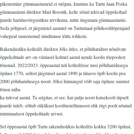
pikenemine gümnaasiumeid ei mõjuta, kinnitas ka Tartu Jaan Poska
gümnaasiumi direktor Mari Roostik, kelle sõnul tekivad õppekohad
juurde haridusvõrgustikus tervikuna, mitte tingimata gümnaasiumis.
Seda põhjusel, et järgmistel aastatel on Tartumaal põhikoolilõpetajaid
vahepeal suurenenud sündimuse tõttu rohkem.
Rakendusliku kolledži direktor Jõks ütles, et põhiharidust nõudvate
õppekohtade arv on viimasel kolmel aastal nende koolis tõepoolest
tõusnud. 2022/2023. õppeaastal tuli kolledžisse uusi põhiharidusega
õpilasi 1770, sellest järgmisel aastal 1890 ja tänavu õpib koolis pea
2000 põhiharidusega noort. Jõksi hinnangul võib saja õpilase suurust
tõusu näha
ka tuleval aastal. Ta selgitas, et see, kui palju noori kutsekooli täpselt
juurde tuleb, sõltub riiklikust koolitustellimusest ehk riigi poolt nõutud
minimaalsest õppekohtade arvust.
Sel õppeaastal õpib Tartu rakenduslikus kolledžis kokku 3200 õpilast,