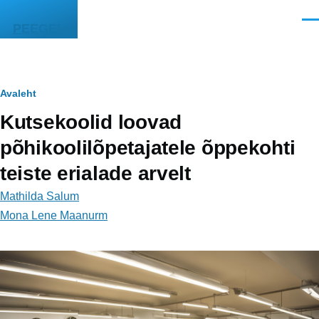
Liigu edasi põhisisu juurde
Men
PEEGEL
Leivapuru
Avaleht
Kutsekoolid loovad
põhikoolilõpetajatele õppekohti
teiste erialade arvelt
Mathilda Salum
Mona Lene Maanurm