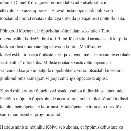
nõunik Daniel Kõiv, „need noored lähevad kutsekooli või
ettevalmistavasse õppesse.” Ettevalmistav õpe aitab põhikooli
lõpetanud noorel erialavalikutega tutvuda ja vajadusel õpilünki täita.
Põhikooli lõpetajatele õppekoha võimaldamiseks tuleb Tartu
rakendusliku kolledži direktori Raini Jõksi sõnul aasta-aastalt kärpida
keskharidust nõudvate õppekavade kohti. „Me tõstame
kutsekeskharidusega õpilaste arvu ja vähendame täiskasvanute erialade
vastuvõttu,” ütles Jõks. Milliste erialade vastuvõttu täpsemalt
vähendatakse ja kui paljude õppekohtade võrra, otsustab kutsekooli
juhtkond oma äranägemise järgi enne iga õppeaasta algust.
Kutsekeskhariduse õppekavad sisaldavad ka üldhariduse ainetunde.
Seetõttu mõjutab õppekohtade arvu suurenemine Jõksi sõnul kindlasti
ka üldainete õpetajate koormust. Erialaõpetajate töömahu osas Jõks
suuri muutuseid ei prognoosinud.
Haridusministri nõuniku Kõivu seisukohta, et õppimiskohustuse ea