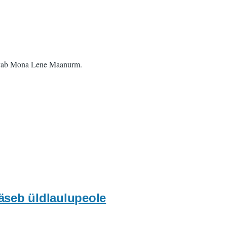
e avab Mona Lene Maanurm.
äseb üldlaulupeole