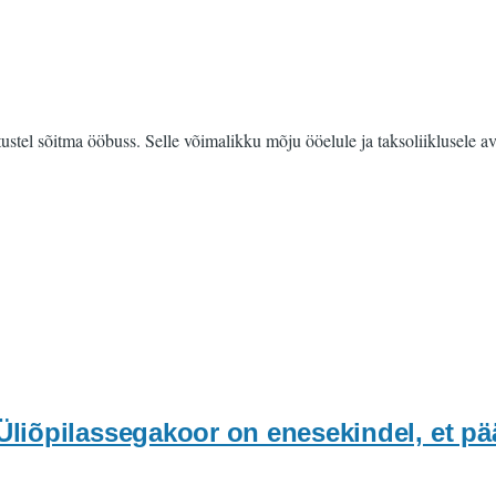
tustel sõitma ööbuss. Selle võimalikku mõju ööelule ja taksoliiklusel
iõpilassegakoor on enesekindel, et pä