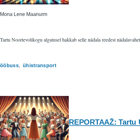
Mona Lene Maanurm
Tartu Noortevolikogu algatusel hakkab selle nädala reedest nädalavahe
ööbuss
ühistransport
REPORTAAŽ: Tartu Ül