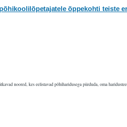
õhikoolilõpetajatele õppekohti teiste er
ätkavad noored, kes eelistavad põhiharidusega piirduda, oma hariduste