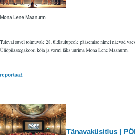
Mona Lene Maanurm
Tuleval suvel toimuvale 28. üldlaulupeole pääsemise nimel näevad vaeva
Üliõpilassegakoori kõla ja vormi läks uurima Mona Lene Maanurm.
reportaaž
Tänavaküsitlus | PÖF