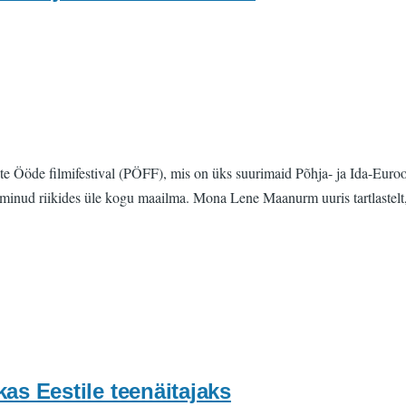
e Ööde filmifestival (PÖFF), mis on üks suurimaid Põhja- ja Ida-Euroop
lminud riikides üle kogu maailma. Mona Lene Maanurm uuris tartlastelt
as Eestile teenäitajaks