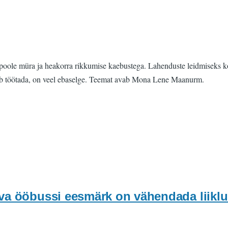
a poole müra ja heakorra rikkumise kaebustega. Lahenduste leidmiseks k
saab töötada, on veel ebaselge. Teemat avab Mona Lene Maanurm.
va ööbussi eesmärk on vähendada liiklu