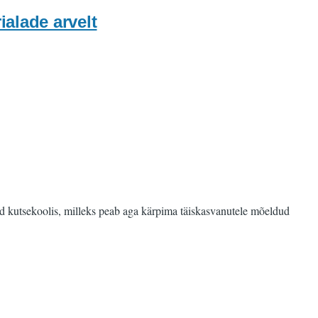
ialade arvelt
ed kutsekoolis, milleks peab aga kärpima täiskasvanutele mõeldud