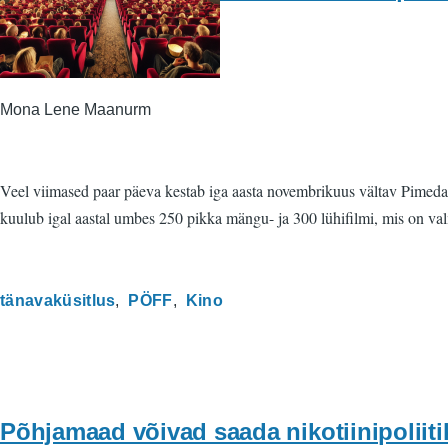
Mona Lene Maanurm
Veel viimased paar päeva kestab iga aasta novembrikuus vältav Pimedat
kuulub igal aastal umbes 250 pikka mängu- ja 300 lühifilmi, mis on va
tänavaküsitlus
PÖFF
Kino
Põhjamaad võivad saada nikotiinipoliitik