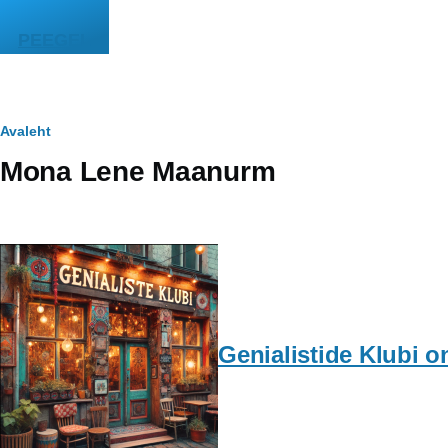
Liigu edasi põhisisu juurde
PEEGEL
Leivapuru
Avaleht
Mona Lene Maanurm
Genialistide Klubi o