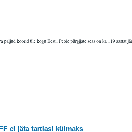
 paljud koorid üle kogu Eesti. Peole pürgijate seas on ka 119 aastat jä
F ei jäta tartlasi külmaks