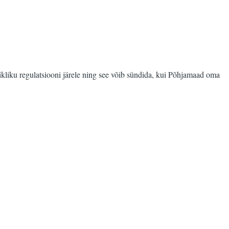
riikliku regulatsiooni järele ning see võib sündida, kui Põhjamaad oma