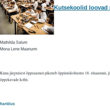
Kutsekoolid loovad p
Mathilda Salum
Mona Lene Maanurm
Kuna järgmisest õppeaastast pikeneb õppimiskohustus 18. eluaastani, j
õppekavade kohti.
haridus