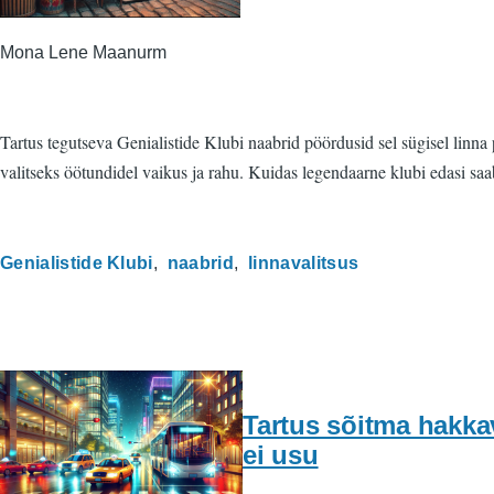
Mona Lene Maanurm
Tartus tegutseva Genialistide Klubi naabrid pöördusid sel sügisel linn
valitseks öötundidel vaikus ja rahu. Kuidas legendaarne klubi edasi 
Genialistide Klubi
naabrid
linnavalitsus
Tartus sõitma hakka
ei usu