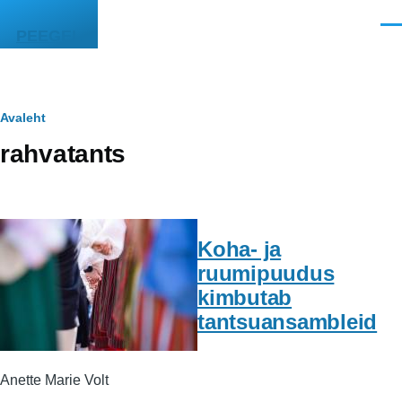
Liigu edasi põhisisu juurde
Men
PEEGEL
Leivapuru
Avaleht
rahvatants
Koha- ja
ruumipuudus
kimbutab
tantsuansambleid
Anette Marie Volt