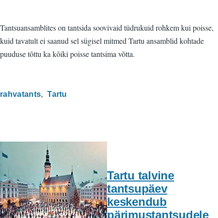
Tantsuansamblites on tantsida soovivaid tüdrukuid rohkem kui poisse,
kuid tavatult ei saanud sel sügisel mitmed Tartu ansamblid kohtade
puuduse tõttu ka kõiki poisse tantsima võtta.
rahvatants
Tartu
Tartu talvine
tantsupäev
keskendub
pärimustantsudele