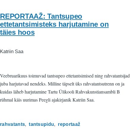
REPORTAAŽ: Tantsupeo
ettetantsimisteks harjutamine on
täies hoos
Katriin Saa
Veebruarikuus toimuvad tantsupeo ettetantsimised ning rahvatantsijad
juba harjutavad nendeks. Milline täpselt üks rahvatantsutrenn on ja
kuidas läheb harjutamine Tartu Ülikooli Rahvakunstiansambli B
rühmal käis uurimas Peegli ajakirjanik Katriin Saa.
rahvatants
tantsupidu
reportaaž