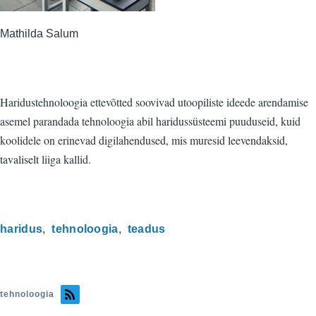
Mathilda Salum
Haridustehnoloogia ettevõtted soovivad utoopiliste ideede arendamise
asemel parandada tehnoloogia abil haridussüsteemi puuduseid, kuid
koolidele on erinevad digilahendused, mis muresid leevendaksid,
tavaliselt liiga kallid.
haridus
tehnoloogia
teadus
tehnoloogia