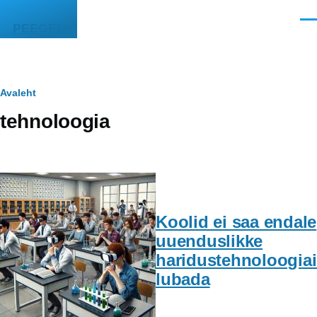
Liigu edasi põhisisu juurde
Men
PEEGEL
Leivapuru
Avaleht
tehnoloogia
Koolid ei saa endale
uuenduslikke
haridustehnoloogia
lubada