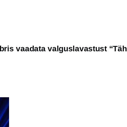
mbris vaadata valguslavastust “Tä