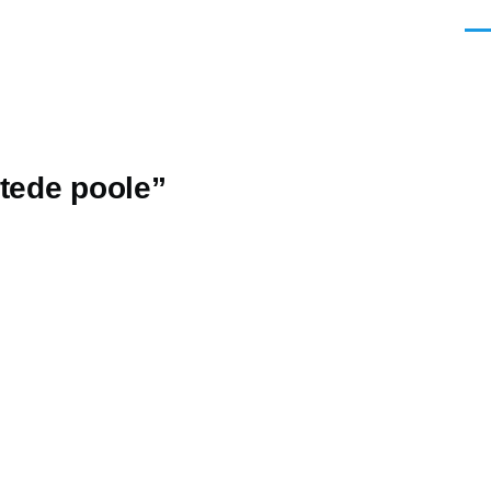
Men
htede poole”