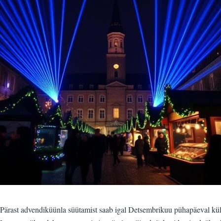
Pärast advendiküünla süütamist saab igal Detsembrikuu pühapäeval külas