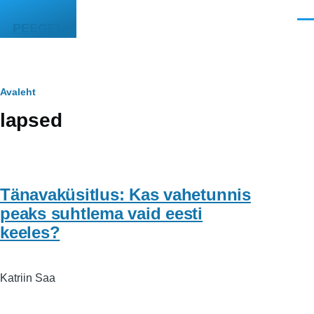
Liigu edasi põhisisu juurde
Men
PEEGEL
Leivapuru
Avaleht
lapsed
Tänavaküsitlus: Kas vahetunnis
peaks suhtlema vaid eesti
keeles?
Katriin Saa