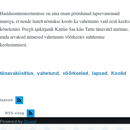
Haridusministeeriumisse on aina enam pöördunud lapsevanemaid
murega, et nende lastelt nõutakse koolis ka vahetunnis vaid eesti keeles
kõnelemist. Peegli ajakirjanik Katriin Saa käis Tartu tänavatel uurimas,
mida arvaksid inimesed vahetunnis võõrkeeles suhtlemise
keelustamisest.
tänavaküsitlus
vahetund
võõrkeeled
lapsed
Koolid
lapsed
RSS-voog
Powered by
Drupal