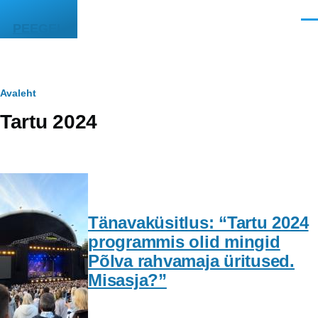
Liigu edasi põhisisu juurde
Men
PEEGEL
Leivapuru
Avaleht
Tartu 2024
Tänavaküsitlus: “Tartu 2024
programmis olid mingid
Põlva rahvamaja üritused.
Misasja?”