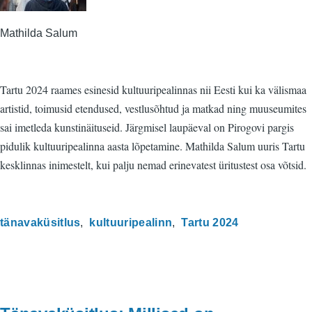
Mathilda Salum
Tartu 2024 raames esinesid kultuuripealinnas nii Eesti kui ka välismaa
artistid, toimusid etendused, vestlusõhtud ja matkad ning muuseumites
sai imetleda kunstinäituseid. Järgmisel laupäeval on Pirogovi pargis
pidulik kultuuripealinna aasta lõpetamine. Mathilda Salum uuris Tartu
kesklinnas inimestelt, kui palju nemad erinevatest üritustest osa võtsid.
tänavaküsitlus
kultuuripealinn
Tartu 2024