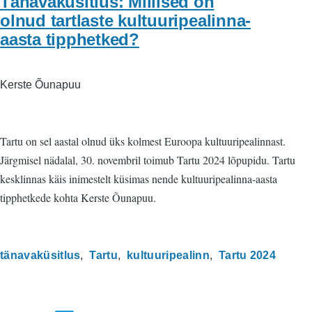
Tänavaküsitlus: Millised on
olnud tartlaste kultuuripealinna-
aasta tipphetked?
Kerste Õunapuu
Tartu on sel aastal olnud üks kolmest Euroopa kultuuripealinnast.
Järgmisel nädalal, 30. novembril toimub Tartu 2024 lõpupidu. Tartu
kesklinnas käis inimestelt küsimas nende kultuuripealinna-aasta
tipphetkede kohta Kerste Õunapuu.
tänavaküsitlus
Tartu
kultuuripealinn
Tartu 2024