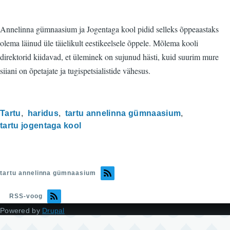
Annelinna gümnaasium ja Jogentaga kool pidid selleks õppeaastaks
olema läinud üle täielikult eestikeelsele õppele. Mõlema kooli
direktorid kiidavad, et üleminek on sujunud hästi, kuid suurim mure
siiani on õpetajate ja tugispetsialistide vähesus.
Tartu
haridus
tartu annelinna gümnaasium
tartu jogentaga kool
tartu annelinna gümnaasium
RSS-voog
Powered by
Drupal