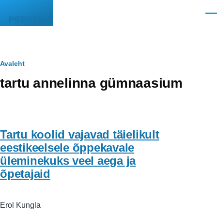
Liigu edasi põhisisu juurde
Men
PEEGEL
Leivapuru
Avaleht
tartu annelinna gümnaasium
Tartu koolid vajavad täielikult
eestikeelsele õppekavale
üleminekuks veel aega ja
õpetajaid
Erol Kungla