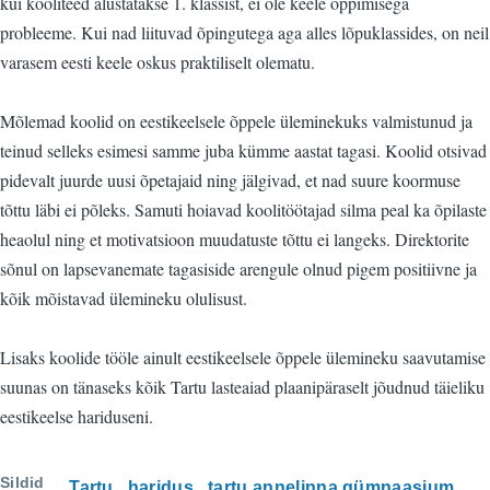
kui kooliteed alustatakse 1. klassist, ei ole keele õppimisega
probleeme. Kui nad liituvad õpingutega aga alles lõpuklassides, on neil
varasem eesti keele oskus praktiliselt olematu.
Mõlemad koolid on eestikeelsele õppele üleminekuks valmistunud ja
teinud selleks esimesi samme juba kümme aastat tagasi. Koolid otsivad
pidevalt juurde uusi õpetajaid ning jälgivad, et nad suure koormuse
tõttu läbi ei põleks. Samuti hoiavad koolitöötajad silma peal ka õpilaste
heaolul ning et motivatsioon muudatuste tõttu ei langeks. Direktorite
sõnul on lapsevanemate tagasiside arengule olnud pigem positiivne ja
kõik mõistavad ülemineku olulisust.
Lisaks koolide tööle ainult eestikeelsele õppele ülemineku saavutamise
suunas on tänaseks kõik Tartu lasteaiad plaanipäraselt jõudnud täieliku
eestikeelse hariduseni.
Sildid
Tartu
haridus
tartu annelinna gümnaasium