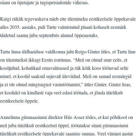
siiani on õpetajate ja tugispetsialistide vähesus.
Kuigi riiklik tegevuskava näeb ette ülemineku eestikeelsele õppekavale
alles 2035. aastaks, pidi Tartu valmistatud plaani kohaselt eesmärk
täidetud saama juba septembris alanud õppeaastaks.
Tartu linna üldhariduse valdkonna juht Reigo Ginter ütles, et Tartu linn
on üleminekul ikkagi Eestis esirinnas. “Meil on olnud suur eelis, et
koolijuhid, kohalikud omavalitsused ja riik kõik koos töötavad selle
nimel, et koolid saaksid sujuvalt üleviidud. Meil on samad eesmärgid
ja ei ole olnud mingisugust vastutöötamist,” ütles Ginter. Ginter lisas,
et koolidel on kindlasti vaja veel edasi töötada, et jõuda täielikult
eestikeelsele õppele.
Annelinna gümnaasiumi direktor Hiie Asser tõdes, et kui põhikool on
neil juba täielikult eestikeelsel õppel, töötatakse siiani gümnaasiumi
täielikult eestikeelsele õppekavale saamise suunas. Veel viimast aastat