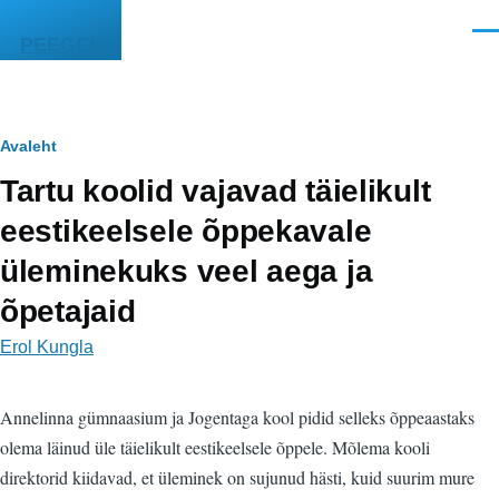
Liigu edasi põhisisu juurde
Men
PEEGEL
Leivapuru
Avaleht
Tartu koolid vajavad täielikult
eestikeelsele õppekavale
üleminekuks veel aega ja
õpetajaid
Erol Kungla
Annelinna gümnaasium ja Jogentaga kool pidid selleks õppeaastaks
olema läinud üle täielikult eestikeelsele õppele. Mõlema kooli
direktorid kiidavad, et üleminek on sujunud hästi, kuid suurim mure