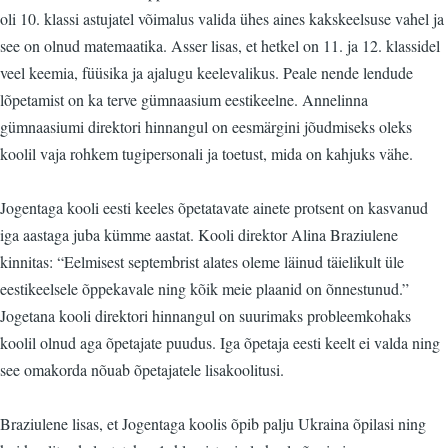
oli 10. klassi astujatel võimalus valida ühes aines kakskeelsuse vahel ja
see on olnud matemaatika. Asser lisas, et hetkel on 11. ja 12. klassidel
veel keemia, füüsika ja ajalugu keelevalikus. Peale nende lendude
lõpetamist on ka terve gümnaasium eestikeelne. Annelinna
gümnaasiumi direktori hinnangul on eesmärgini jõudmiseks oleks
koolil vaja rohkem tugipersonali ja toetust, mida on kahjuks vähe.
Jogentaga kooli eesti keeles õpetatavate ainete protsent on kasvanud
iga aastaga juba kümme aastat. Kooli direktor Alina Braziulene
kinnitas: “Eelmisest septembrist alates oleme läinud täielikult üle
eestikeelsele õppekavale ning kõik meie plaanid on õnnestunud.”
Jogetana kooli direktori hinnangul on suurimaks probleemkohaks
koolil olnud aga õpetajate puudus. Iga õpetaja eesti keelt ei valda ning
see omakorda nõuab õpetajatele lisakoolitusi.
Braziulene lisas, et Jogentaga koolis õpib palju Ukraina õpilasi ning