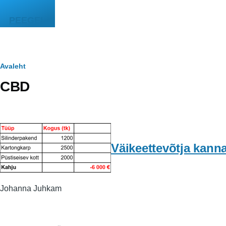
Liigu edasi põhisisu juurde
PEEGEL
Leivapuru
Avaleht
CBD
Väikeettevõtja kann
Johanna Juhkam