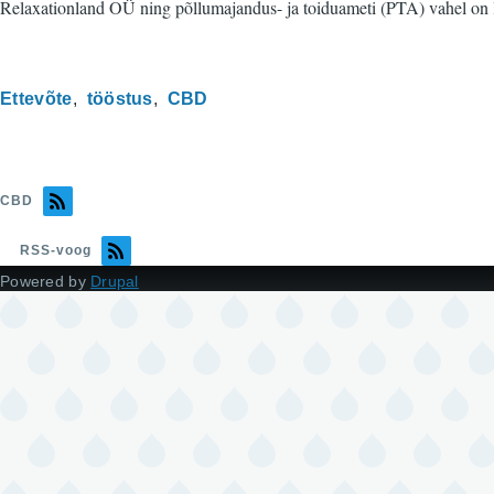
Relaxationland OÜ ning põllumajandus- ja toiduameti (PTA) vahel on l
Ettevõte
tööstus
CBD
CBD
RSS-voog
Powered by
Drupal