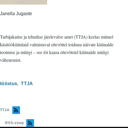
Janella Jugaste
Tarbijakaitse ja tehnilise järelevalve amet (TTJA) keelas mitmel
käsitööküünlaid valmistaval ettevõttel toiduna näivate küünalde
tootmise ja müügi – see tõi kaasa ettevõtetel küünalde müügi
vähenemist.
tööstus
TTJA
TTJA
RSS-voog