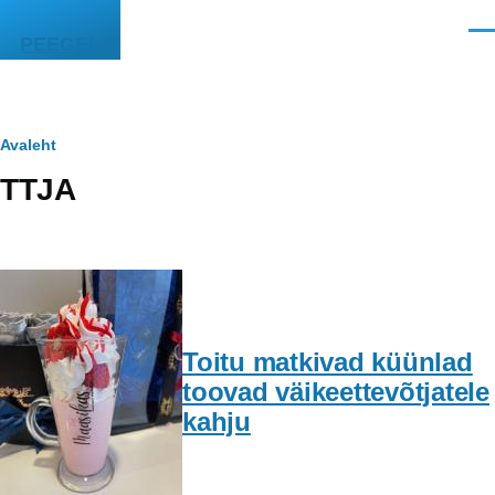
Liigu edasi põhisisu juurde
Men
PEEGEL
Leivapuru
Avaleht
TTJA
Toitu matkivad küünlad
toovad väikeettevõtjatele
kahju