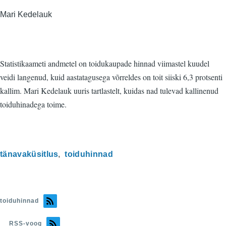
Mari Kedelauk
Statistikaameti andmetel on toidukaupade hinnad viimastel kuudel
veidi langenud, kuid aastatagusega võrreldes on toit siiski 6,3 protsenti
kallim. Mari Kedelauk uuris tartlastelt, kuidas nad tulevad kallinenud
toiduhinadega toime.
tänavaküsitlus
toiduhinnad
toiduhinnad
RSS-voog