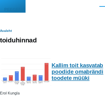
Liigu edasi põhisisu juurde
Men
PEEGEL
Leivapuru
Avaleht
toiduhinnad
Kallim toit kasvatab
poodide omabrändi
toodete müüki
Erol Kungla