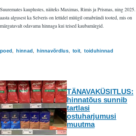
Suuremates kauplustes, näiteks Maximas, Rimis ja Prismas, ning 2025.
aasta algusest ka Selveris on lettidel müügil omabrändi tooted, mis on
märgatavalt odavama hinnaga kui teised kaubamärgid.
poed
hinnad
hinnavõrdlus
toit
toiduhinnad
TÄNAVAKÜSITLUS:
hinnatõus sunnib
tartlasi
ostuharjumusi
muutma