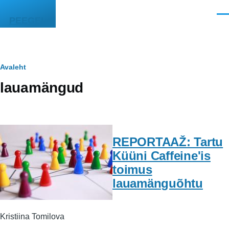
Liigu edasi põhisisu juurde
Men
PEEGEL
Leivapuru
Avaleht
lauamängud
REPORTAAŽ: Tartu
Küüni Caffeine'is
toimus
lauamänguõhtu
Kristiina Tomilova