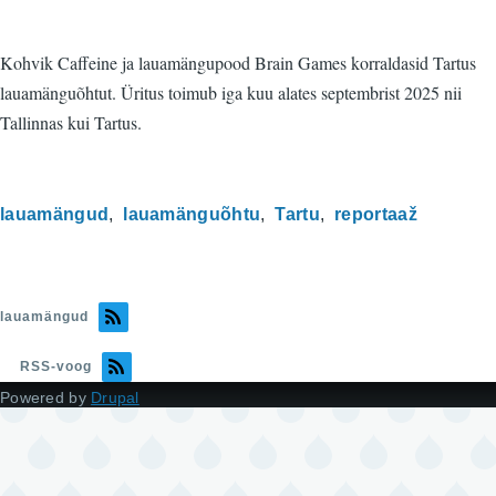
Kohvik Caffeine ja lauamängupood Brain Games korraldasid Tartus
lauamänguõhtut. Üritus toimub iga kuu alates septembrist 2025 nii
Tallinnas kui Tartus.
lauamängud
lauamänguõhtu
Tartu
reportaaž
lauamängud
RSS-voog
Powered by
Drupal