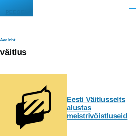
Liigu edasi põhisisu juurde
Men
PEEGEL
Leivapuru
Avaleht
väitlus
Eesti Väitlusselts
alustas
meistrivõistluseid