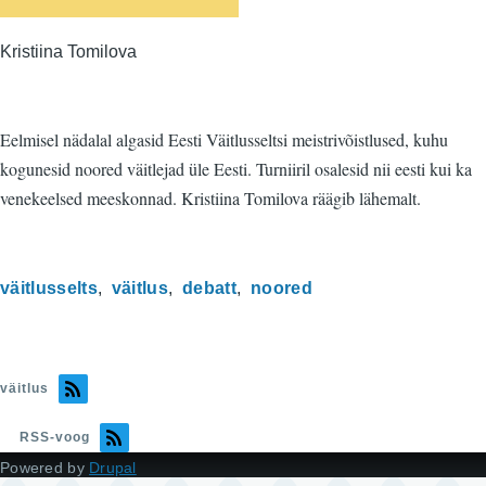
Kristiina Tomilova
Eelmisel nädalal algasid Eesti Väitlusseltsi meistrivõistlused, kuhu
kogunesid noored väitlejad üle Eesti. Turniiril osalesid nii eesti kui ka
venekeelsed meeskonnad. Kristiina Tomilova räägib lähemalt.
väitlusselts
väitlus
debatt
noored
väitlus
RSS-voog
Powered by
Drupal