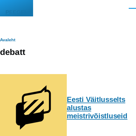
Liigu edasi põhisisu juurde
Men
PEEGEL
Leivapuru
Avaleht
debatt
Eesti Väitlusselts
alustas
meistrivõistluseid