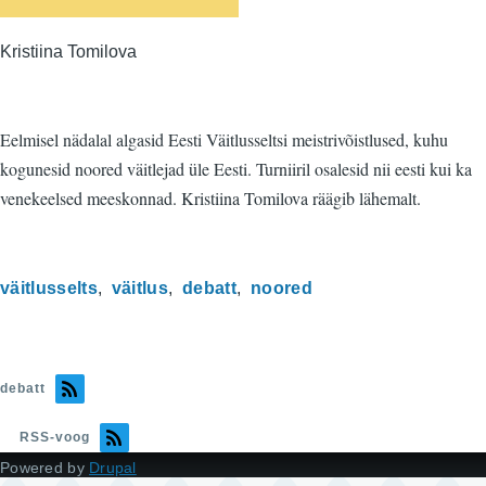
Kristiina Tomilova
Eelmisel nädalal algasid Eesti Väitlusseltsi meistrivõistlused, kuhu
kogunesid noored väitlejad üle Eesti. Turniiril osalesid nii eesti kui ka
venekeelsed meeskonnad. Kristiina Tomilova räägib lähemalt.
väitlusselts
väitlus
debatt
noored
debatt
RSS-voog
Powered by
Drupal