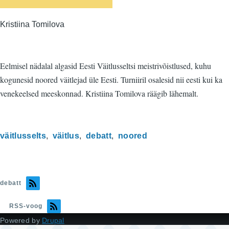
Kristiina Tomilova
Eelmisel nädalal algasid Eesti Väitlusseltsi meistrivõistlused, kuhu
kogunesid noored väitlejad üle Eesti. Turniiril osalesid nii eesti kui ka
venekeelsed meeskonnad. Kristiina Tomilova räägib lähemalt.
väitlusselts
väitlus
debatt
noored
debatt
RSS-voog
Powered by
Drupal