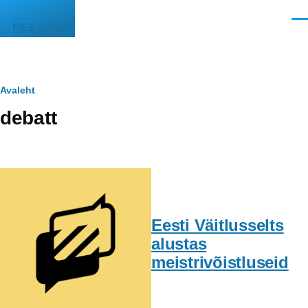
Liigu edasi põhisisu juurde
Men
PEEGEL
Leivapuru
Avaleht
debatt
Eesti Väitlusselts
alustas
meistrivõistluseid