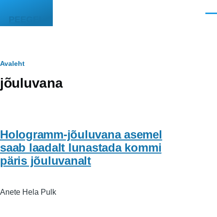
Liigu edasi põhisisu juurde
Men
PEEGEL
Leivapuru
Avaleht
jõuluvana
Hologramm-jõuluvana asemel
saab laadalt lunastada kommi
päris jõuluvanalt
Anete Hela Pulk