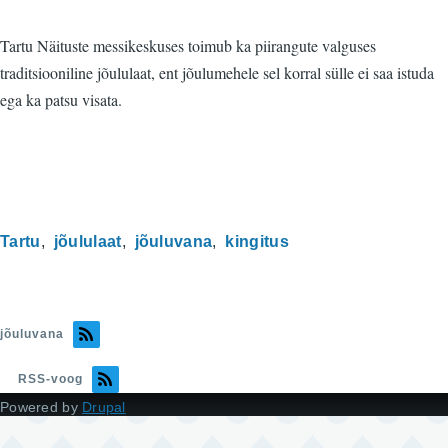
Tartu Näituste messikeskuses toimub ka piirangute valguses
traditsiooniline jõululaat, ent jõulumehele sel korral sülle ei saa istuda
ega ka patsu visata.
Tartu
jõululaat
jõuluvana
kingitus
jõuluvana
RSS-voog
Powered by
Drupal