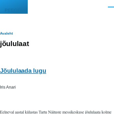
Liigu edasi põhisisu juurde
Men
PEEGEL
Leivapuru
Avaleht
jõululaat
Jõululaada lugu
Iris Anari
Eelneval aastal külastas Tartu Näituste messikeskuse jõululaata kolme