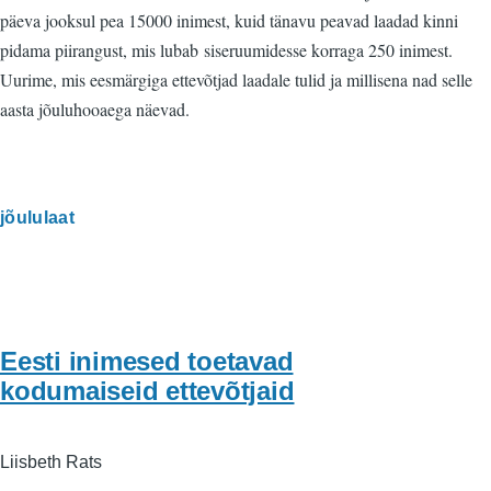
päeva jooksul pea 15000 inimest, kuid tänavu peavad laadad kinni
pidama piirangust, mis lubab siseruumidesse korraga 250 inimest.
Uurime, mis eesmärgiga ettevõtjad laadale tulid ja millisena nad selle
aasta jõuluhooaega näevad.
jõululaat
Eesti inimesed toetavad
kodumaiseid ettevõtjaid
Liisbeth Rats