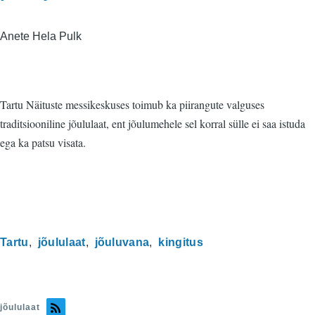
Anete Hela Pulk
Tartu Näituste messikeskuses toimub ka piirangute valguses
traditsiooniline jõululaat, ent jõulumehele sel korral sülle ei saa istuda
ega ka patsu visata.
Tartu
jõululaat
jõuluvana
kingitus
jõululaat