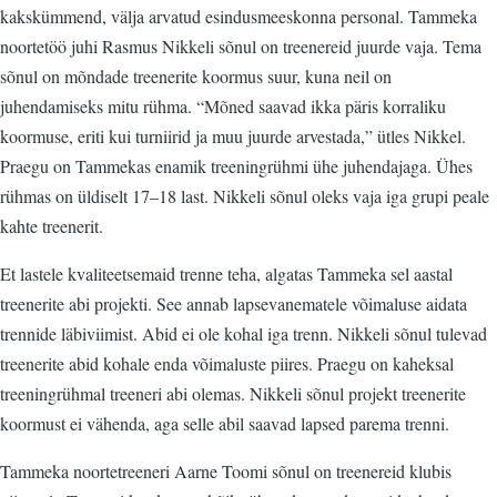
kakskümmend, välja arvatud esindusmeeskonna personal. Tammeka
noortetöö juhi Rasmus Nikkeli sõnul on treenereid juurde vaja. Tema
sõnul on mõndade treenerite koormus suur, kuna neil on
juhendamiseks mitu rühma. “Mõned saavad ikka päris korraliku
koormuse, eriti kui turniirid ja muu juurde arvestada,” ütles Nikkel.
Praegu on Tammekas enamik treeningrühmi ühe juhendajaga. Ühes
rühmas on üldiselt 17–18 last. Nikkeli sõnul oleks vaja iga grupi peale
kahte treenerit.
Et lastele kvaliteetsemaid trenne teha, algatas Tammeka sel aastal
treenerite abi projekti. See annab lapsevanematele võimaluse aidata
trennide läbiviimist. Abid ei ole kohal iga trenn. Nikkeli sõnul tulevad
treenerite abid kohale enda võimaluste piires. Praegu on kaheksal
treeningrühmal treeneri abi olemas. Nikkeli sõnul projekt treenerite
koormust ei vähenda, aga selle abil saavad lapsed parema trenni.
Tammeka noortetreeneri Aarne Toomi sõnul on treenereid klubis