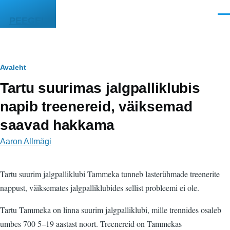
Liigu edasi põhisisu juurde
Men
PEEGEL
Leivapuru
Avaleht
Tartu suurimas jalgpalliklubis
napib treenereid, väiksemad
saavad hakkama
Aaron Allmägi
Tartu suurim jalgpalliklubi Tammeka tunneb lasterühmade treenerite
nappust, väiksemates jalgpalliklubides sellist probleemi ei ole.
Tartu Tammeka on linna suurim jalgpalliklubi, mille trennides osaleb
umbes 700 5–19 aastast noort. Treenereid on Tammekas