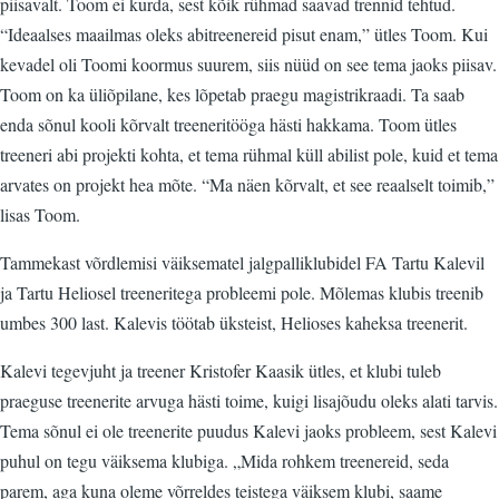
piisavalt. Toom ei kurda, sest kõik rühmad saavad trennid tehtud.
“Ideaalses maailmas oleks abitreenereid pisut enam,” ütles Toom. Kui
kevadel oli Toomi koormus suurem, siis nüüd on see tema jaoks piisav.
Toom on ka üliõpilane, kes lõpetab praegu magistrikraadi. Ta saab
enda sõnul kooli kõrvalt treeneritööga hästi hakkama. Toom ütles
treeneri abi projekti kohta, et tema rühmal küll abilist pole, kuid et tema
arvates on projekt hea mõte. “Ma näen kõrvalt, et see reaalselt toimib,”
lisas Toom.
Tammekast võrdlemisi väiksematel jalgpalliklubidel FA Tartu Kalevil
ja Tartu Heliosel treeneritega probleemi pole. Mõlemas klubis treenib
umbes 300 last. Kalevis töötab üksteist, Helioses kaheksa treenerit.
Kalevi tegevjuht ja treener Kristofer Kaasik ütles, et klubi tuleb
praeguse treenerite arvuga hästi toime, kuigi lisajõudu oleks alati tarvis.
Tema sõnul ei ole treenerite puudus Kalevi jaoks probleem, sest Kalevi
puhul on tegu väiksema klubiga. „Mida rohkem treenereid, seda
parem, aga kuna oleme võrreldes teistega väiksem klubi, saame