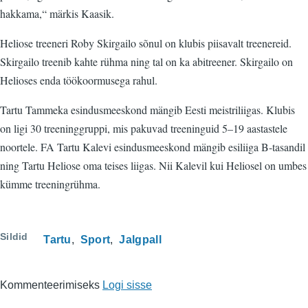
hakkama,“ märkis Kaasik.
Heliose treeneri Roby Skirgailo sõnul on klubis piisavalt treenereid.
Skirgailo treenib kahte rühma ning tal on ka abitreener. Skirgailo on
Helioses enda töökoormusega rahul.
Tartu Tammeka esindusmeeskond mängib Eesti meistriliigas. Klubis
on ligi 30 treeninggruppi, mis pakuvad treeninguid 5–19 aastastele
noortele. FA Tartu Kalevi esindusmeeskond mängib esiliiga B-tasandil
ning Tartu Heliose oma teises liigas. Nii Kalevil kui Heliosel on umbes
kümme treeningrühma.
Sildid
Tartu
Sport
Jalgpall
Kommenteerimiseks
Logi sisse