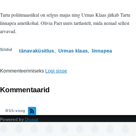
Tartu poliitmaastikul on selgus majas ning Urmas Klaas jätkab Tartu
linnapea ametikohal. Olivia Paet uuris tartlastelt, mida nemad sellest
arvavad.
Sildid
tänavaküsitlus
Urmas klaas
linnapea
Kommenteerimiseks
Logi sisse
Kommentaarid
RSS-voog
Powered by
Drupal