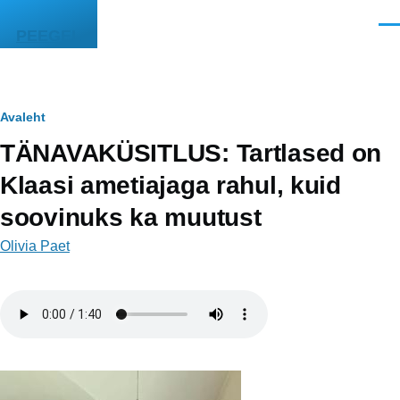
Liigu edasi põhisisu juurde
Men
PEEGEL
Leivapuru
Avaleht
TÄNAVAKÜSITLUS: Tartlased on
Klaasi ametiajaga rahul, kuid
soovinuks ka muutust
Olivia Paet
Helifail