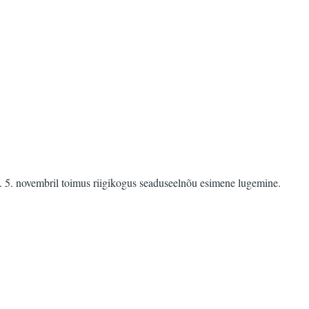
me. 5. novembril toimus riigikogus seaduseelnõu esimene lugemine.