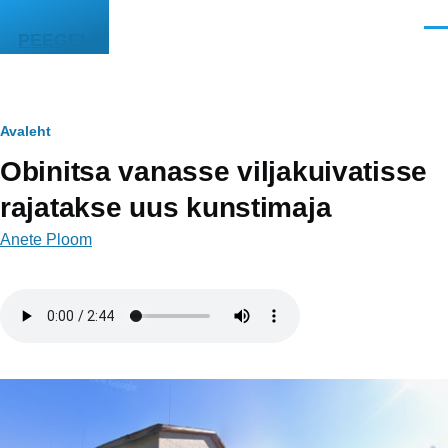
Liigu edasi põhisisu juurde
Men
PEEGEL
Leivapuru
Avaleht
Obinitsa vanasse viljakuivatisse
rajatakse uus kunstimaja
Anete Ploom
Helifail