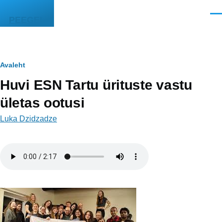
Liigu edasi põhisisu juurde
Men
PEEGEL
Leivapuru
Avaleht
Huvi ESN Tartu ürituste vastu
ületas ootusi
Luka Dzidzadze
Helifail