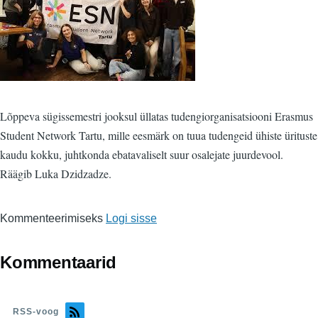
Lõppeva sügissemestri jooksul üllatas tudengiorganisatsiooni Erasmus
Student Network Tartu, mille eesmärk on tuua tudengeid ühiste ürituste
kaudu kokku, juhtkonda ebatavaliselt suur osalejate juurdevool.
Räägib Luka Dzidzadze.
Kommenteerimiseks
Logi sisse
Kommentaarid
RSS-voog