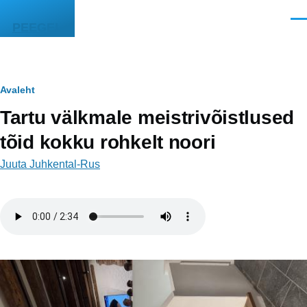
Liigu edasi põhisisu juurde
Men
PEEGEL
Leivapuru
Avaleht
Tartu välkmale meistrivõistlused
tõid kokku rohkelt noori
Juuta Juhkental-Rus
Helifail