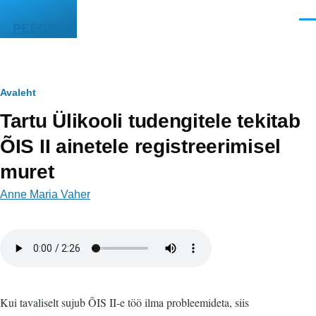
Liigu edasi põhisisu juurde
Men
PEEGEL
Leivapuru
Avaleht
Tartu Ülikooli tudengitele tekitab
ÕIS II ainetele registreerimisel
muret
Anne Maria Vaher
Helifail
Kui tavaliselt sujub ÕIS II-e töö ilma probleemideta, siis