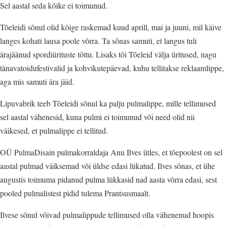
Sel aastal seda kõike ei toimunud.
Tõeleidi sõnul olid kõige raskemad kuud aprill, mai ja juuni, mil käive
langes kohati lausa poole võrra. Ta sõnas samuti, et langus tuli
ärajäänud spordiürituste tõttu. Lisaks tõi Tõeleid välja üritused, nagu
tänavatoidufestivalid ja kohvikutepäevad, kuhu tellitakse reklaamlippe,
aga mis samuti ära jäid.
Lipuvabrik teeb Tõeleidi sõnul ka palju pulmalippe, mille tellimused
sel aastal vähenesid, kuna pulmi ei toimunud või need olid nii
väikesed, et pulmalippe ei tellitud.
OÜ PulmaDisain pulmakorraldaja Anu Ilves ütles, et tõepoolest on sel
aastal pulmad väiksemad või üldse edasi lükatud. Ilves sõnas, et ühe
augustis toimuma pidanud pulma lükkasid nad aasta võrra edasi, sest
pooled pulmalistest pidid tulema Prantsusmaalt.
Ilvese sõnul võivad pulmalippude tellimused olla vähenenud hoopis