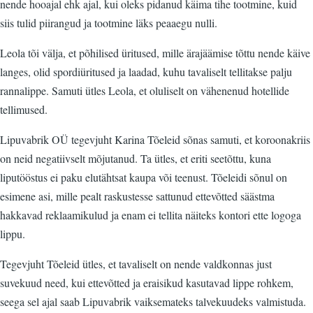
nende hooajal ehk ajal, kui oleks pidanud käima tihe tootmine, kuid
siis tulid piirangud ja tootmine läks peaaegu nulli.
Leola tõi välja, et põhilised üritused, mille ärajäämise tõttu nende käive
langes, olid spordiüritused ja laadad, kuhu tavaliselt tellitakse palju
rannalippe. Samuti ütles Leola, et oluliselt on vähenenud hotellide
tellimused.
Lipuvabrik OÜ tegevjuht Karina Tõeleid sõnas samuti, et koroonakriis
on neid negatiivselt mõjutanud. Ta ütles, et eriti seetõttu, kuna
liputööstus ei paku elutähtsat kaupa või teenust. Tõeleidi sõnul on
esimene asi, mille pealt raskustesse sattunud ettevõtted säästma
hakkavad reklaamikulud ja enam ei tellita näiteks kontori ette logoga
lippu.
Tegevjuht Tõeleid ütles, et tavaliselt on nende valdkonnas just
suvekuud need, kui ettevõtted ja eraisikud kasutavad lippe rohkem,
seega sel ajal saab Lipuvabrik vaiksemateks talvekuudeks valmistuda.