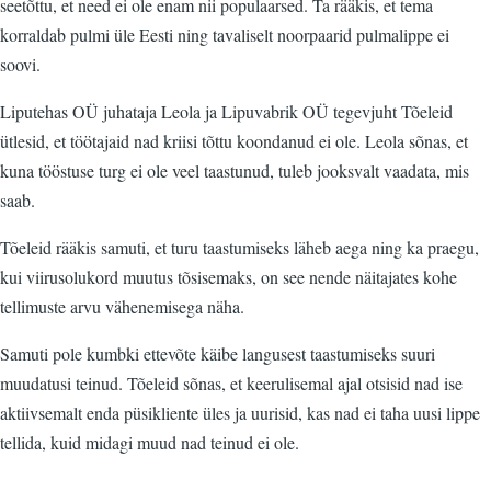
seetõttu, et need ei ole enam nii populaarsed. Ta rääkis, et tema
korraldab pulmi üle Eesti ning tavaliselt noorpaarid pulmalippe ei
soovi.
Liputehas OÜ juhataja Leola ja Lipuvabrik OÜ tegevjuht Tõeleid
ütlesid, et töötajaid nad kriisi tõttu koondanud ei ole. Leola sõnas, et
kuna tööstuse turg ei ole veel taastunud, tuleb jooksvalt vaadata, mis
saab.
Tõeleid rääkis samuti, et turu taastumiseks läheb aega ning ka praegu,
kui viirusolukord muutus tõsisemaks, on see nende näitajates kohe
tellimuste arvu vähenemisega näha.
Samuti pole kumbki ettevõte käibe langusest taastumiseks suuri
muudatusi teinud. Tõeleid sõnas, et keerulisemal ajal otsisid nad ise
aktiivsemalt enda püsikliente üles ja uurisid, kas nad ei taha uusi lippe
tellida, kuid midagi muud nad teinud ei ole.