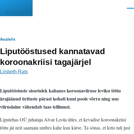
Liigu edasi põhisisu juurde
Men
PEEGEL
Leivapuru
Avaleht
Liputööstused kannatavad
koroonakriisi tagajärjel
Liisbeth Rats
Liputööstuste sissetulek kahanes koroonaviiruse leviku tõttu
ärajäänud ürituste pärast kohati kuni poole võrra ning uus
viiruslaine vähendab taas tellimusi.
Liputehas OÜ juhataja Alvar Leola ütles, et kevadise koroonakriisi
tõttu jäi neil saamata umbes
kahe kuu käive. Ta sõnas, et kriis tuli just