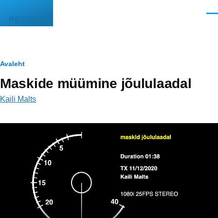
Liigu edasi põhisisu juurde
Men
PEEGEL
Leivapuru
Avaleht
Maskide müümine jõululaadal
Kaili Malts
Video
fail