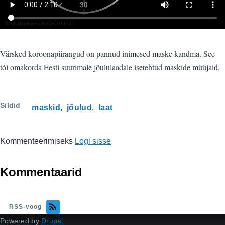
Värsked koroonapiirangud on pannud inimesed maske kandma. See
tõi omakorda Eesti suurimale jõululaadale isetehtud maskide müüjaid.
Sildid
maskid
jõulud
laat
Kommenteerimiseks
Logi sisse
Kommentaarid
RSS-voog
Powered by
Drupal