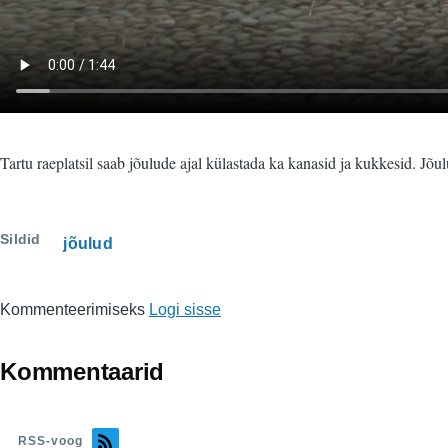
Tartu raeplatsil saab jõulude ajal külastada ka kanasid ja kukkesid. Jõ
Sildid
jõulud
Kommenteerimiseks
Logi sisse
Kommentaarid
RSS-voog