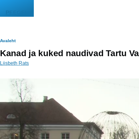
Liigu edasi põhisisu juurde
PEEGEL
Leivapuru
Avaleht
Kanad ja kuked naudivad Tartu V
Liisbeth Rats
Video
fail