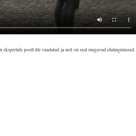
on ekspertide poolt üle vaadatud ja neil on seal mugavad elutingimused.