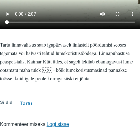
Tartu linnavalitsus saab igapäevaselt linlastelt pöördumisi seoses
tegemata või halvasti tehtud lumekoristustöödega. Linnapuhastuse
peaspetsialist Kaimar Kütt ütles, et sageli tekitab ebamugavusi lume
ootamatu maha tulek – kõik lumekoristusmasinad pannakse
töösse, kuid igale poole korraga siiski ei jõuta.
Sildid
Tartu
Kommenteerimiseks
Logi sisse