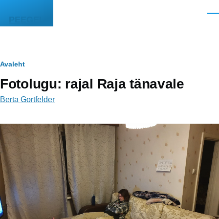
Liigu edasi põhisisu juurde
Men
PEEGEL
Leivapuru
Avaleht
Fotolugu: rajal Raja tänavale
Berta Gortfelder
Video
fail