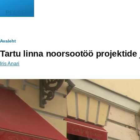
Liigu edasi põhisisu juurde
PEEGEL
Leivapuru
Avaleht
Tartu linna noorsootöö projektid
Iris Anari
Video
fail