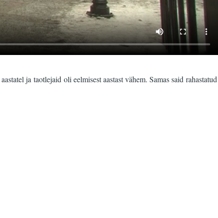
astatel ja taotlejaid oli eelmisest aastast vähem. Samas said rahastatud