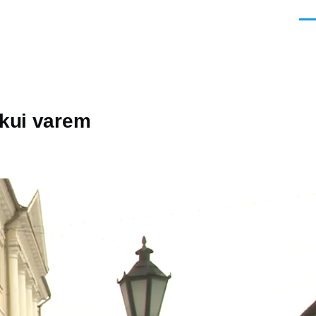
Men
 kui varem