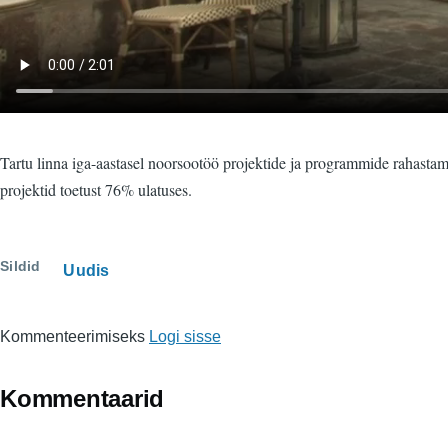
Tartu linna iga-aastasel noorsootöö projektide ja programmide rahastami
projektid toetust 76% ulatuses.
Sildid
Uudis
Kommenteerimiseks
Logi sisse
Kommentaarid