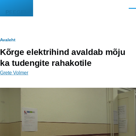
Liigu edasi põhisisu juurde
Men
PEEGEL
Leivapuru
Avaleht
Kõrge elektrihind avaldab mõju
ka tudengite rahakotile
Grete Volmer
Video
fail