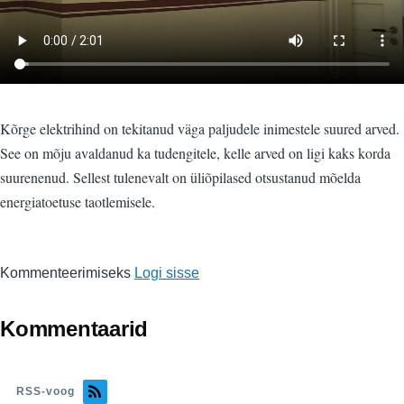
Kõrge elektrihind on tekitanud väga paljudele inimestele suured arved.
See on mõju avaldanud ka tudengitele, kelle arved on ligi kaks korda
suurenenud. Sellest tulenevalt on üliõpilased otsustanud mõelda
energiatoetuse taotlemisele.
Kommenteerimiseks
Logi sisse
Kommentaarid
RSS-voog