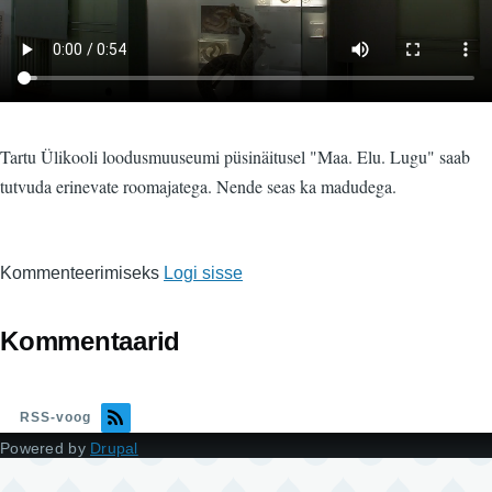
Tartu Ülikooli loodusmuuseumi püsinäitusel "Maa. Elu. Lugu" saab
tutvuda erinevate roomajatega. Nende seas ka madudega.
Kommenteerimiseks
Logi sisse
Kommentaarid
RSS-voog
Powered by
Drupal