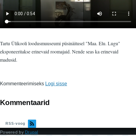
Tartu Ülikooli loodusmuuseumi püsinäitusel "Maa. Elu. Lugu"
eksponeeritakse erinevaid roomajaid. Nende seas ka erinevaid
madusid.
Kommenteerimiseks
Logi sisse
Kommentaarid
RSS-voog
Powered by
Drupal