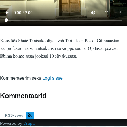
Koostöös Shaté Tantsukooliga avab Tartu Jaan Poska Gümnaasium
eelprofessionaalse tantsukunsti süvaõppe suuna. Õpilased peavad
läbima kolme aasta jooksul 10 süvakursust.
Kommenteerimiseks
Logi sisse
Kommentaarid
RSS-voog
Powered by
Drupal