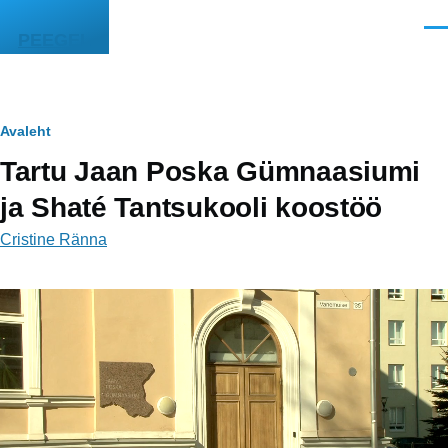
Liigu edasi põhisisu juurde
Men
PEEGEL
Leivapuru
Avaleht
Tartu Jaan Poska Gümnaasiumi
ja Shaté Tantsukooli koostöö
Cristine Ränna
Video
fail