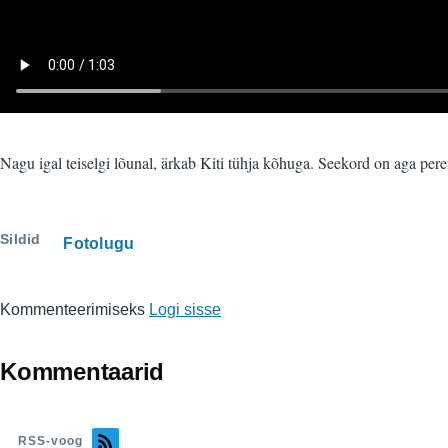
Nagu igal teiselgi lõunal, ärkab Kiti tühja kõhuga. Seekord on aga per
Sildid
Fotolugu
Kommenteerimiseks
Logi sisse
Kommentaarid
RSS-voog