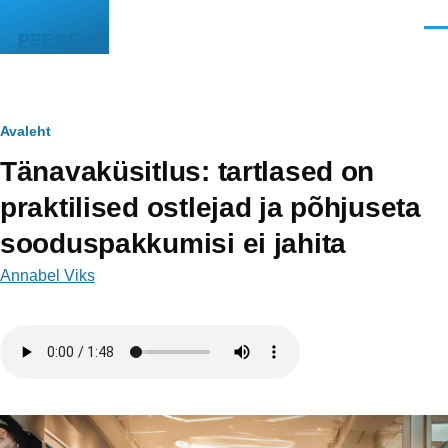
Liigu edasi põhisisu juurde
Men
PEEGEL
Leivapuru
Avaleht
Tänavaküsitlus: tartlased on
praktilised ostlejad ja põhjuseta
sooduspakkumisi ei jahita
Annabel Viks
Helifail