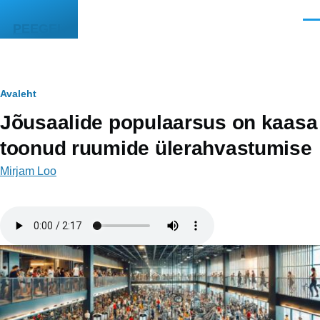
Liigu edasi põhisisu juurde
Men
PEEGEL
Leivapuru
Avaleht
Jõusaalide populaarsus on kaasa
toonud ruumide ülerahvastumise
Mirjam Loo
Helifail
Image