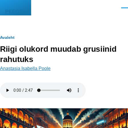
Liigu edasi põhisisu juurde
Men
PEEGEL
Leivapuru
Avaleht
Riigi olukord muudab grusiinid
rahutuks
Anastasia Isabella Poole
Helifail