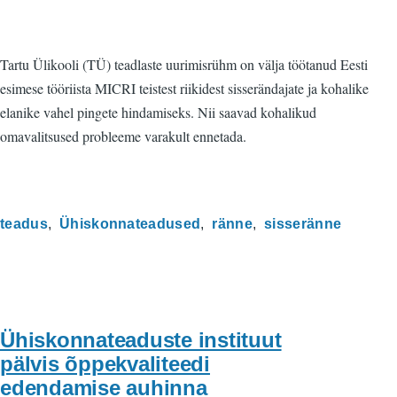
Tartu Ülikooli (TÜ) teadlaste uurimisrühm on välja töötanud Eesti
esimese tööriista MICRI teistest riikidest sisserändajate ja kohalike
elanike vahel pingete hindamiseks. Nii saavad kohalikud
omavalitsused probleeme varakult ennetada.
teadus
Ühiskonnateadused
ränne
sisseränne
Ühiskonnateaduste instituut
pälvis õppekvaliteedi
edendamise auhinna