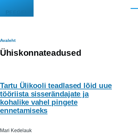
Liigu edasi põhisisu juurde
Men
PEEGEL
Leivapuru
Avaleht
Ühiskonnateadused
Tartu Ülikooli teadlased lõid uue
tööriista sisserändajate ja
kohalike vahel pingete
ennetamiseks
Mari Kedelauk