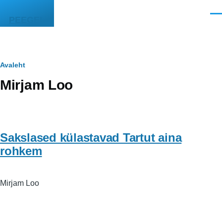
Liigu edasi põhisisu juurde
Men
PEEGEL
Leivapuru
Avaleht
Mirjam Loo
Sakslased külastavad Tartut aina
rohkem
Mirjam Loo